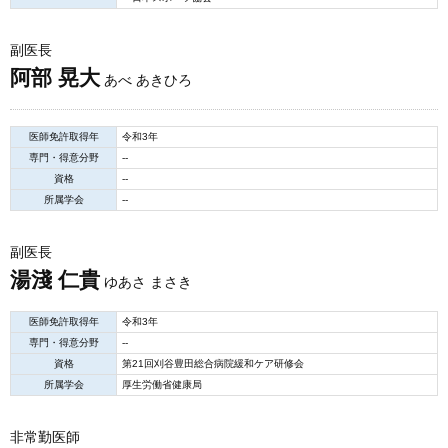
副医長
阿部 晃大
あべ あきひろ
医師免許取得年
令和3年
専門・得意分野
--
資格
--
所属学会
--
副医長
湯淺 仁貴
ゆあさ まさき
医師免許取得年
令和3年
専門・得意分野
--
資格
第21回刈谷豊田総合病院緩和ケア研修会
所属学会
厚生労働省健康局
非常勤医師