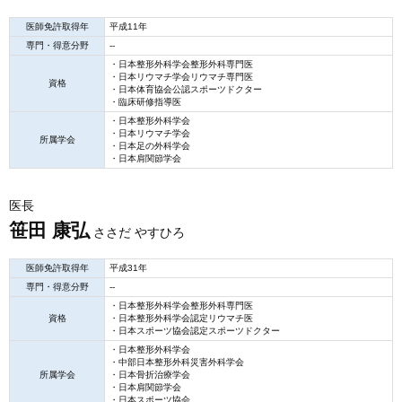
医師免許取得年
平成11年
専門・得意分野
--
・日本整形外科学会整形外科専門医
・日本リウマチ学会リウマチ専門医
資格
・日本体育協会公認スポーツドクター
・臨床研修指導医
・日本整形外科学会
・日本リウマチ学会
所属学会
・日本足の外科学会
・日本肩関節学会
医長
笹田 康弘
ささだ やすひろ
医師免許取得年
平成31年
専門・得意分野
--
・日本整形外科学会整形外科専門医
資格
・日本整形外科学会認定リウマチ医
・日本スポーツ協会認定スポーツドクター
・日本整形外科学会
・中部日本整形外科災害外科学会
所属学会
・日本骨折治療学会
・日本肩関節学会
・日本スポーツ協会