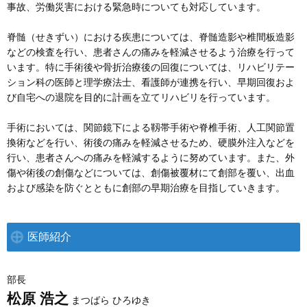
事故、労働災害における緊急時についても対応しています。
脊髄（せきずい）における疾患については、脊髄造影や椎間板造影
などの検査を行い、患者さんの痛みを軽減させるよう治療を行って
います。特に手術後や骨折治療後の回復については、リハビリテー
ション科の医師と理学療法士、看護師が連携を行い、早期回復およ
び自宅への退院を目的に計画を立てリハビリを行っています。
手術においては、関節鏡下による靱帯手術や脊椎手術、人工関節置
換術などを行い、術後の痛みを軽減させるため、硬膜外注入などを
行い、患者さんへの痛みを軽減するように努めています。また、外
傷や術後の創傷などについては、創傷被覆材にて創部を覆い、出血
および感染を防ぐとともに創部の早期治療を目指していきます。
医師紹介
部長
松原 浩之
まつばら ひろゆき