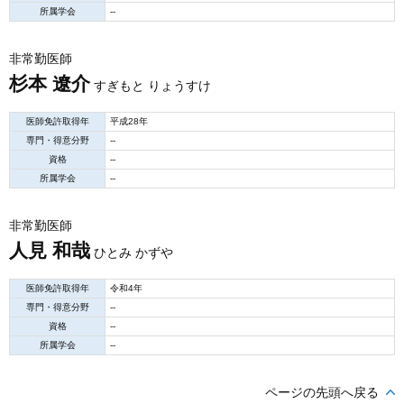
所属学会
--
非常勤医師
杉本 遼介
すぎもと りょうすけ
医師免許取得年
平成28年
専門・得意分野
--
資格
--
所属学会
--
非常勤医師
人見 和哉
ひとみ かずや
医師免許取得年
令和4年
専門・得意分野
--
資格
--
所属学会
--
ページの先頭へ戻る