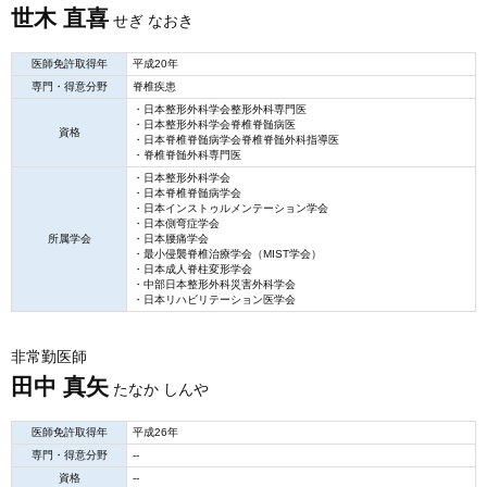
世木 直喜
せぎ なおき
医師免許取得年
平成20年
専門・得意分野
脊椎疾患
・日本整形外科学会整形外科専門医
・日本整形外科学会脊椎脊髄病医
資格
・日本脊椎脊髄病学会脊椎脊髄外科指導医
・脊椎脊髄外科専門医
・日本整形外科学会
・日本脊椎脊髄病学会
・日本インストゥルメンテーション学会
・日本側弯症学会
所属学会
・日本腰痛学会
・最小侵襲脊椎治療学会（MIST学会）
・日本成人脊柱変形学会
・中部日本整形外科災害外科学会
・日本リハビリテーション医学会
非常勤医師
田中 真矢
たなか しんや
医師免許取得年
平成26年
専門・得意分野
--
資格
--