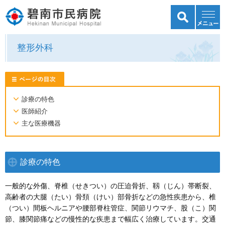
整形外科
ページ内目
診療の特色
医師紹介
主な医療機器
診療の特色
一般的な外傷、脊椎（せきつい）の圧迫骨折、靱（じん）帯断裂、
高齢者の大腿（たい）骨頚（けい）部骨折などの急性疾患から、椎
（つい）間板ヘルニアや腰部脊柱管症、関節リウマチ、股（こ）関
節、膝関節痛などの慢性的な疾患まで幅広く治療しています。交通